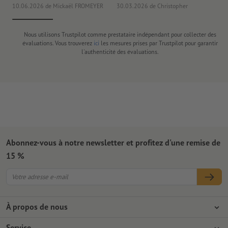
10.06.2026
de Mickaël FROMEYER
30.03.2026
de Christopher
04
Nous utilisons Trustpilot comme prestataire indépendant pour collecter des
évaluations. Vous trouverez
ici
les mesures prises par Trustpilot pour garantir
l'authenticité des évaluations.
Abonnez-vous à notre newsletter et profitez d'une remise de
15 %
À propos de nous
L'entreprise
Service