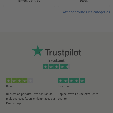
Billets d'entrée
Blocs
Afficher toutes les catégories
Excellent
Bien
Excellent
Ex
Impression parfaite, livraison rapide,
Rapide, travail d'une excellente
Exc
mais quelques flyers endommagés par
qualité.
Ré
l'emballage...
l'
an