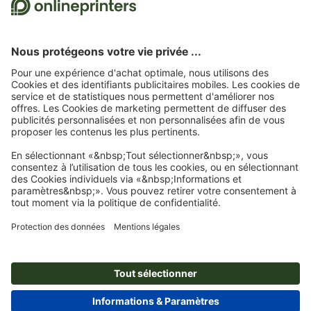
31/08/2026 inclus.
2
Dans un premier temps, nous vous enverrons un e-mail contenant un lien de
confirmation de votre inscription à la newsletter. Ce n’est qu’après avoir cliqué
dessus que vous recevrez votre code de remise et notre newsletter. Vous pouvez bien
entendu vous désinscrire à tout moment. Montant maximal de la remise : 150 € sur
le montant de la commande (HT). Valable une seule fois. Pas de montant minimum
pour la commande. Pas de versement en espèces. Offre non cumulable avec d’autres
promotions ou remises.
Le bon de remise est valable six semaines après réception.
3
Pour économiser sur une sélection de produits, il vous suffit de saisir le code
CALENDARS10-26 dans le champ prévu à cet effet dans le panier d’achat. Pas de
montant minimum pour la commande. Valable plusieurs fois. Pas de versement en
espèces. Non cumulable avec d’autres offres. Cette offre est valable jusqu’au
31/08/2026 inclus.
4
Pour économiser sur une sélection de produits, il vous suffit de saisir le code
STICKYNOTES26-20 dans le champ prévu à cet effet dans le panier d’achat. Pas de
montant minimum pour la commande. Valable plusieurs fois. Pas de versement en
espèces. Non cumulable avec d’autres offres. Cette offre est valable jusqu’au
31/08/2026 inclus.