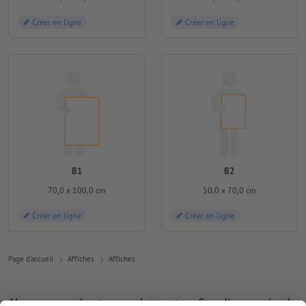
Créer en ligne
Créer en ligne
B1
B2
70,0 x 100,0 cm
50,0 x 70,0 cm
Créer en ligne
Créer en ligne
Page d'accueil
Affiches
Affiches
Abonnez-vous à notre newsletter et profitez d'une remise de