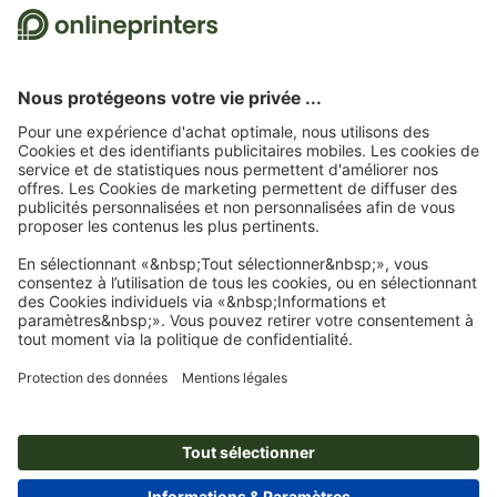
15 %
À propos de nous
L'entreprise
Service
Presse
Modes de paiement
Modes de paiement
Emplois & carrière
Expédition
Virement
Luxembourg
FRA
|
DEU
Protection de l'environnement
Réclamation
Contact
Programme Premium
Rétractation du contrat
FAQ
Mentions légales
CGV
Protection des données