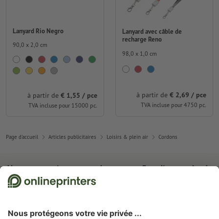
Lanyard Rio Negro
Lanyard avec câble de
recharge Reno
90,0 x 2,0 cm
98,0 x 1,0 cm
à partir de
€ 2,69 / pce
à partir de
€ 1,55 / pce
TVA incluse pour 4750 pc.
TVA incluse pour 15000 pc.
Page d'accueil
Articles publicitaires
Loisirs & plein air
Cordons
Abonnez-vous à notre newsletter et profitez d'une remise de
15 %