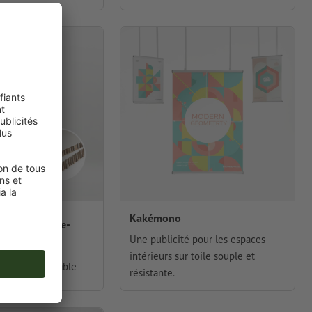
Kakémono
licitaires, Re-
Une publicité pour les espaces
intérieurs sur toile souple et
OS écoresponsable
résistante.