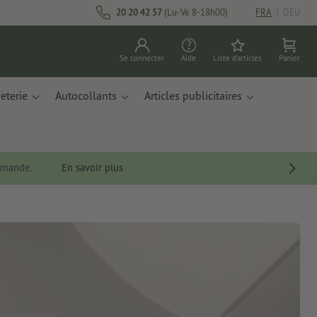
20 20 42 57
(Lu-Ve 8-18h00)
FRA
|
DEU
Se connecter
Aide
Liste d'articles
Panier
eterie
Autocollants
Articles publicitaires
ommande.
En savoir plus