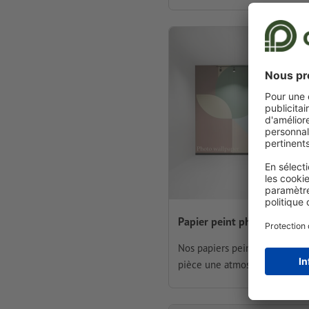
Papier peint photo
Nos papiers peints donnent à 
pièce une atmosphère particul