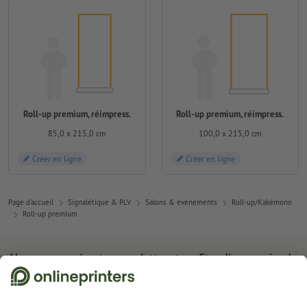
Roll-up premium, réimpress.
Roll-up premium, réimpress.
85,0 x 215,0 cm
100,0 x 215,0 cm
Créer en ligne
Créer en ligne
Page d'accueil
Signalétique & PLV
Salons & évènements
Roll-up/Kakémono
Roll-up premium
Abonnez-vous à notre newsletter et profitez d'une remise de
15 %