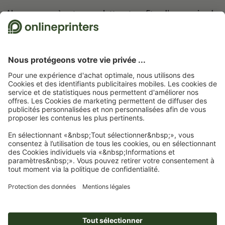
Abonnez-vous à notre newsletter et profitez d'une remise de
15 %
À propos de nous
L'entreprise
Service
Presse
Modes de paiement
Modes de paiement
Emplois & carrière
Expédition
Virement
Luxembourg
FRA
|
DEU
Protection de l'environnement
Réclamation
Contact
Programme Premium
Rétractation du contrat
FAQ
Mentions légales
CGV
Protection des données