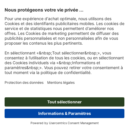
À propos de nous
L'entreprise
Service
Presse
Modes de paiement
Modes de paiement
Emplois & carrière
Expédition
Virement
Luxembourg
FRA
|
DEU
Protection de l'environnement
Réclamation
Contact
Programme Premium
Rétractation du contrat
FAQ
Mentions légales
CGV
Protection des données