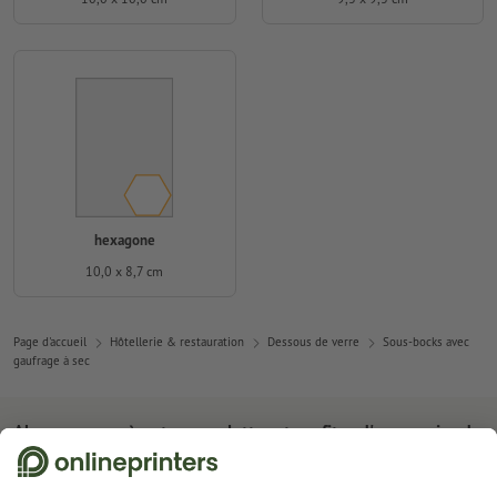
hexagone
10,0 x 8,7 cm
Page d'accueil
Hôtellerie & restauration
Dessous de verre
Sous-bocks avec
gaufrage à sec
Abonnez-vous à notre newsletter et profitez d'une remise de
15 %