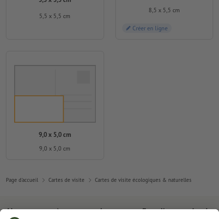
8,5 x 5,5 cm
5,5 x 5,5 cm
Créer en ligne
9,0 x 5,0 cm
9,0 x 5,0 cm
Page d'accueil
Cartes de visite
Cartes de visite écologiques & naturelles
Abonnez-vous à notre newsletter et profitez d'une remise de