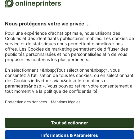
15 %
À propos de nous
L'entreprise
Service
Presse
Modes de paiement
Modes de paiement
Emplois & carrière
Expédition
Virement
Luxembourg
FRA
|
DEU
Protection de l'environnement
Réclamation
Contact
Programme Premium
Rétractation du contrat
FAQ
Mentions légales
CGV
Protection des données