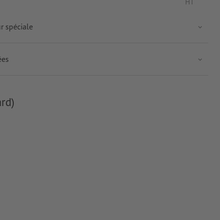
HT
ur spéciale
ées
rd)