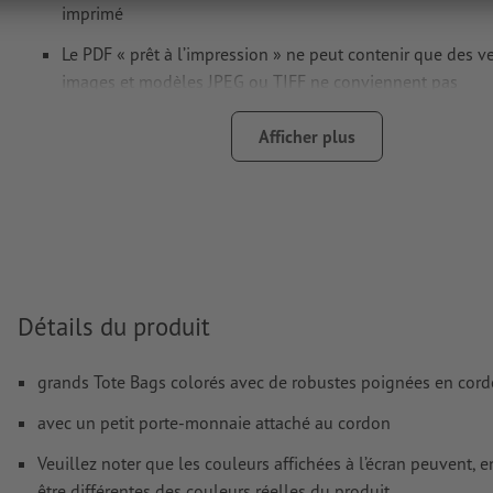
imprimé
Le PDF « prêt à l’impression » ne peut contenir que des ve
images et modèles JPEG ou TIFF ne conviennent pas
Vous trouverez de plus amples informations et conseils s
Afficher plus
données vectorielles
dans notre espace Aide / F.A.Q.
Nous ne vérifions pas les
fautes d'orthographe et de syntaxe
Comment créer correctement des fichiers d'impression?
Détails du produit
grands Tote Bags colorés avec de robustes poignées en cord
avec un petit porte-monnaie attaché au cordon
Veuillez noter que les couleurs affichées à l’écran peuvent, e
être différentes des couleurs réelles du produit.