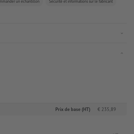
mmander un échantillon
Sécurité et informations sur le fabricant
Prix de base (HT)
€
235,89