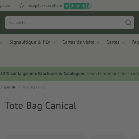
gratuit
Trustpilot - Excellent
Signalétique & PLV
Cartes de visite
Cartes
Pap
 -12 % sur la gamme Brochures & Catalogues
, selon le montant de la c
ur spéciale
Tote Bag Canical
Tote Bag Canical