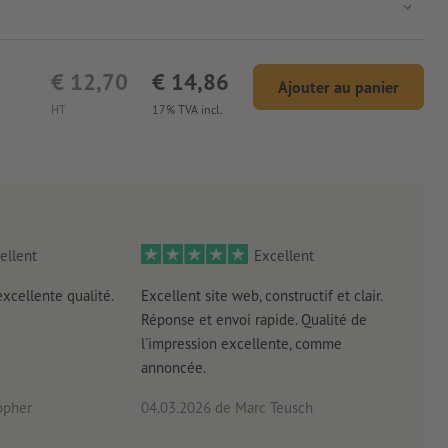
€ 12,70
€ 14,86
Ajouter au panier
HT
17% TVA incl.
ellent
Excellent
excellente qualité.
Excellent site web, constructif et clair.
Exce
Réponse et envoi rapide. Qualité de
Impr
l'impression excellente, comme
livra
annoncée.
opher
04.03.2026
de Marc Teusch
27.0