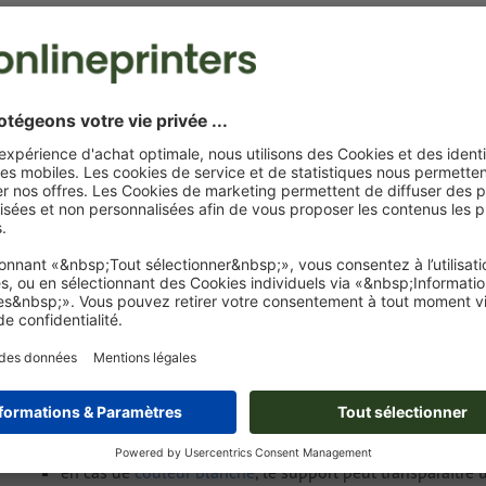
Livraison approx. :
€ 235,89
€
lun. 17 août - mar. 18 août
HT
17%
Poids: env.
9,8 kg
Exigences relatives aux fichiers d'impressio
Canical
Format de données
: 20 x 10 cm
Particularités lors de la création des données d'impression :
le produit peut être imprimé avec une
couleur spéciale
(c
Pantone FORMULA GUIDE Uncoated, sauf couleurs métalli
en cas de
couleur blanche
, le support peut transparaître 