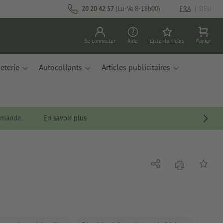
20 20 42 57
(Lu-Ve 8-18h00)
FRA
|
DEU
Se connecter
Aide
Liste d'articles
Panier
eterie
Autocollants
Articles publicitaires
ommande.
En savoir plus
imprimer
Partager
Ajouter 