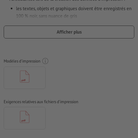
les textes, objets et graphiques doivent être enregistrés en
100 % noir, sans nuance de gris
N’utilisez pas d’effets comme des ombres, dégradés, trames,
Afficher plus
transparences, etc.
taille de la police : au moins 7 pt, ligne de la police la plus
fine 0,2 mm
Modèles d'impression
notre conseil :
pour une impression optimale, utilisez des
polices sérif, telles que Arial, Verdana ou Helvetica
distance entre motif et bord : 1 mm au minimum
épaisseur de ligne : au moins 1 pt (0,4 mm)
Exigences relatives aux fichiers d'impression
Résolution:
600 dpi
Comment créer correctement des fichiers d'impression?