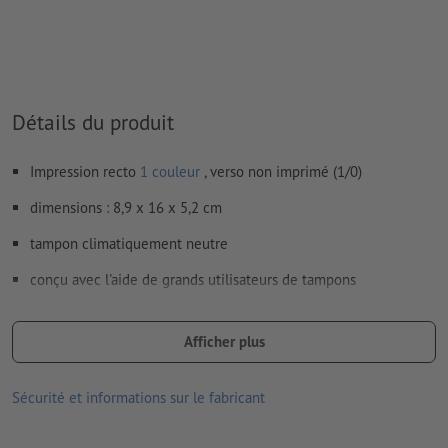
Détails du produit
Impression recto
1 couleur
, verso non imprimé (1/0)
dimensions : 8,9 x 16 x 5,2 cm
tampon climatiquement neutre
conçu avec l'aide de grands utilisateurs de tampons
La série Professional est l’association idéale entre un design
moderne et une technologie hautement robuste.
Afficher plus
Les tampons existent en différentes dimensions, de forme
Sécurité et informations sur le fabricant
rectangulaire à ronde
fournitures : tampon avec tampon encreur et empreinte