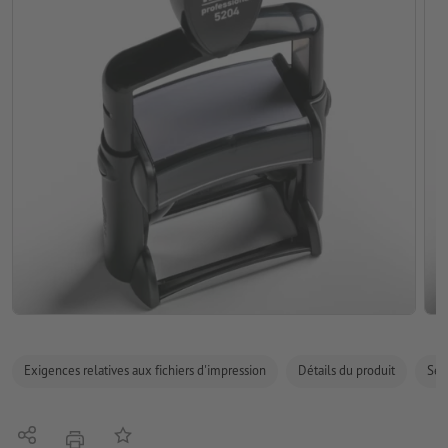
Exigences relatives aux fichiers d'impression
Détails du produit
Sécu
Partager
Ajouter à liste d'article
imprimer