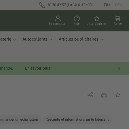
20 20 42 57
(Lu-Ve 8-18h00)
FRA
|
DEU
Se connecter
Aide
Liste d'articles
Panier
eterie
Autocollants
Articles publicitaires
ommande.
En savoir plus
imprimer
Partager
Ajouter 
mmander un échantillon
Sécurité et informations sur le fabricant