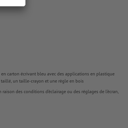
une fois
cteurs ; les
ur les
e en carton écrivant bleu avec des applications en plastique
illé, un taille-crayon et une règle en bois
n raison des conditions d’éclairage ou des réglages de l’écran,