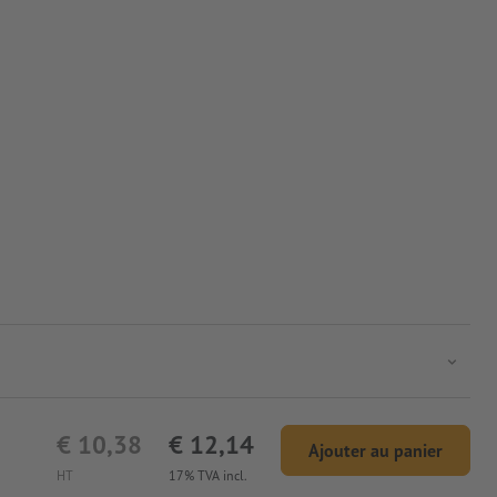
€ 10,38
€ 12,14
Ajouter au panier
HT
17% TVA incl.