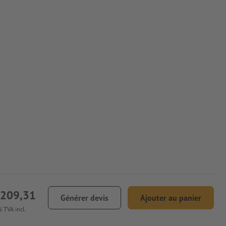
 209,31
Générer devis
Ajouter au panier
 TVA incl.