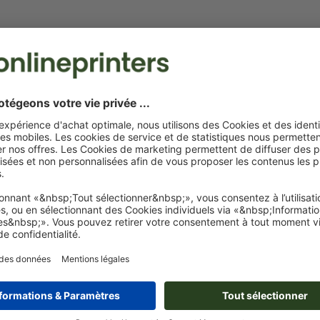
Exigences relatives aux fichiers d'impressio
d'écriture "Teresina"
Format de données
: 4 x 2 cm
Une ou deux
couleurs spéciales
peuvent être sélectionnées
couleurs de motif.
Nommez les champs de couleurs avec la couleur cible de 
couleur Pantone FORMULA GUIDE Solid Coated (p. ex. « 
C »).
Les couleurs métalliques et fluo ne sont pas possibles.
Les couleurs d’impression or (Pantone 871 C) et argent (
sont disponibles. Veuillez indiquer pour cela la couleur a
(or) ou « silver » (argent) dans vos données d'impression
Afficher plus