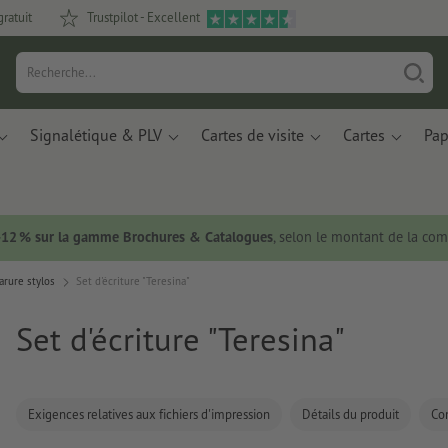
gratuit
Trustpilot - Excellent
Signalétique & PLV
Cartes de visite
Cartes
Pap
 -12 % sur la gamme Brochures & Catalogues
, selon le montant de la c
arure stylos
Set d'écriture "Teresina"
Set d'écriture "Teresina"
Exigences relatives aux fichiers d'impression
Détails du produit
Co