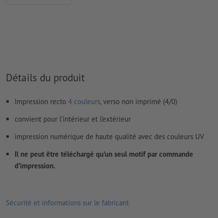
Les
commentaires
sont supprimés et ne seront ainsi pas
imprimés
Le contenu des
champs de formulaire
sera imprimé
Comment créer correctement des fichiers d'impression?
Détails du produit
Impression recto
4 couleurs
, verso non imprimé (4/0)
convient pour l’intérieur et l’extérieur
impression numérique de haute qualité avec des couleurs UV
Il ne peut être téléchargé qu’un seul motif par commande
d’impression.
Sécurité et informations sur le fabricant