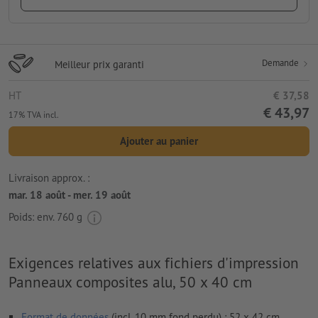
Demande
Meilleur prix garanti
HT
€ 37,58
€ 43,97
17% TVA incl.
Ajouter au panier
Livraison approx. :
mar. 18 août - mer. 19 août
Poids: env.
760 g
Exigences relatives aux fichiers d'impression
Panneaux composites alu, 50 x 40 cm
Format de données
(incl. 10 mm fond perdu) : 52 x 42 cm