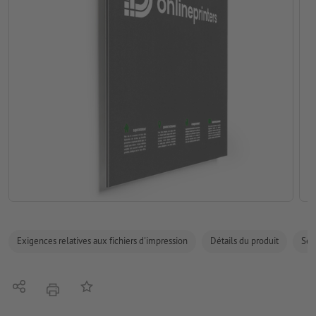
Exigences relatives aux fichiers d'impression
Détails du produit
Sécu
Partager
Ajouter à liste d'article
imprimer