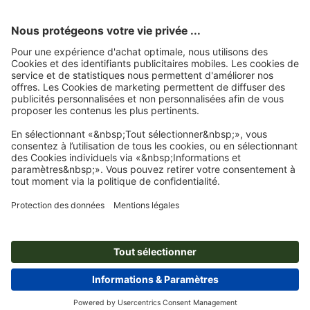
Nous utilisons Trustpilot comme prestataire indépendant pour collecter des
évaluations. Vous trouverez
ici
les mesures prises par Trustpilot pour garantir
l'authenticité des évaluations.
Page d'accueil
Panneaux/Pancartes
Panneaux composites alu
Panneaux
composites alu, 50 x 40 cm
Abonnez-vous à notre newsletter et profitez d'une remise de
15 %
À propos de nous
L'entreprise
Service
Presse
Modes de paiement
Modes de paiement