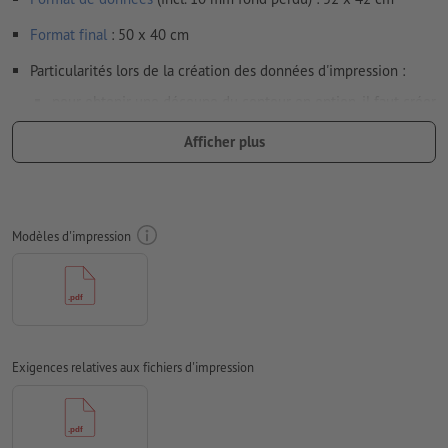
Format
final
: 50 x 40 cm
Particularités lors de la création des données d'impression :
pour obtenir une découpe du contour en option, il faut créer
une
découpe du contour
dans les données d'impression
Afficher plus
Résolution:
150 dpi
Prévoir 10 mm
de fond perdu
, placer les informations
importantes à une distance de min. 4 mm du format final
Modèles d'impression
Les polices de caractères
doivent être incorporées ou les textes
doivent être vectorisés
Mode couleur :
CMJN, FOGRA51 (PSO Coated v3) pour les
papiers couchés
Exigences relatives aux fichiers d'impression
Nous ne vérifions pas les
fautes d'orthographe et de syntaxe
Nous ne vérifions pas les
réglages de surimpression