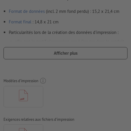
Format de données
(incl. 2 mm fond perdu) : 15,2 x 21,4 cm
Format
final
: 14,8 x 21 cm
Particularités lors de la création des données d'impression :
afin que le motif n’apparaisse pas à l’envers dans le produit
d'impression fini, veuillez tenir compte du
sens de lecture
Afficher plus
dans les données d’impression
nous ne pouvons pas toujours veiller aux
sens du grain
Résolution:
300 dpi
Modèles d'impression
Prévoir 2 mm
de fond perdu
, placer les informations
importantes à une distance de min. 4 mm du format final
Les polices de caractères
doivent être incorporées ou les textes
doivent être vectorisés
Exigences relatives aux fichiers d'impression
Mode couleur :
CMJN, FOGRA51 (PSO Coated v3) pour les
papiers couchés, FOGRA52 (PSO Uncoated v3 FOGRA52) pour