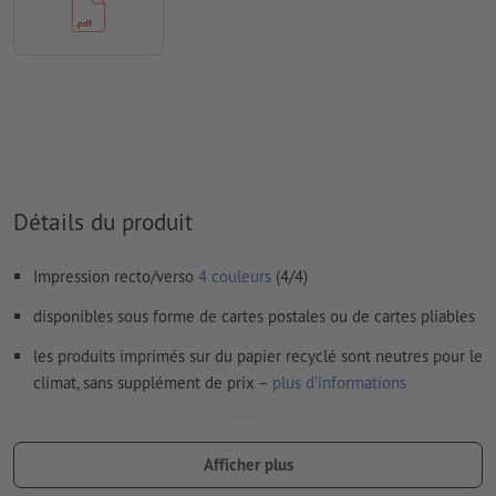
les papiers non couchés
Nous ne vérifions pas les
fautes d'orthographe et de syntaxe
Nous ne vérifions pas les
réglages de surimpression
Les
commentaires
sont supprimés et ne seront ainsi pas
imprimés
Le contenu des
champs de formulaire
sera imprimé
Détails du produit
Comment créer correctement des fichiers d'impression?
Impression recto/verso
4 couleurs
(4/4)
disponibles sous forme de cartes postales ou de cartes pliables
les produits imprimés sur du papier recyclé sont neutres pour le
climat, sans supplément de prix –
plus d’informations
les cartes en papier couché 300 g/m² peuvent être livrées
pliées, aucune finition disponible en option
Afficher plus
livraison en l’absence d’options à sélectionner : à plat (rainage,