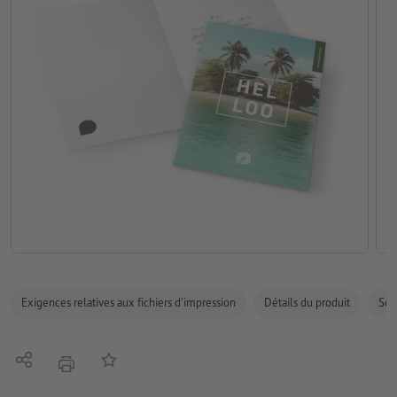
Exigences relatives aux fichiers d'impression
Détails du produit
Sécu
Partager
Ajouter à liste d'article
imprimer