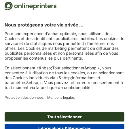
10.06.2026
de Mickaël FROMEYER
30.03.2026
de Christopher
04
Nous utilisons Trustpilot comme prestataire indépendant pour collecter des
évaluations. Vous trouverez
ici
les mesures prises par Trustpilot pour garantir
l'authenticité des évaluations.
Page d'accueil
Cartes
Cartes de voeux
Cartes de vœux, format portrait, A5
Abonnez-vous à notre newsletter et profitez d'une remise de
15 %
À propos de nous
L'entreprise
Service