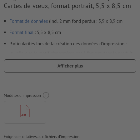
Cartes de vœux, format portrait, 5,5 x 8,5 cm
Format de données
(incl. 2 mm fond perdu) : 5,9 x 8,9 cm
Format
final
: 5,5 x 8,5 cm
Particularités lors de la création des données d'impression :
afin que le motif n’apparaisse pas à l’envers dans le produit
d'impression fini, veuillez tenir compte du
sens de lecture
Afficher plus
dans les données d’impression
nous ne pouvons pas toujours veiller aux
sens du grain
Résolution:
300 dpi
Modèles d'impression
Prévoir 2 mm
de fond perdu
, placer les informations
importantes à une distance de min. 4 mm du format final
Les polices de caractères
doivent être incorporées ou les textes
doivent être vectorisés
Exigences relatives aux fichiers d'impression
Mode couleur :
CMJN, FOGRA51 (PSO Coated v3) pour les