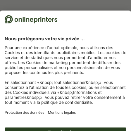
an
10.06.2026
de Mickaël FROMEYER
30.03.2026
de Christopher
04
Nous utilisons Trustpilot comme prestataire indépendant pour collecter des
évaluations. Vous trouverez
ici
les mesures prises par Trustpilot pour garantir
l'authenticité des évaluations.
Page d'accueil
Cartes
Cartes de voeux
Cartes de vœux, format portrait, 5,5 x
8,5 cm
Abonnez-vous à notre newsletter et profitez d'une remise de
15 %
À propos de nous