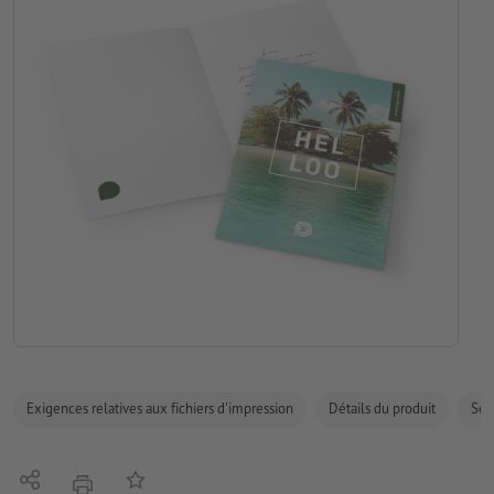
Exigences relatives aux fichiers d'impression
Détails du produit
Sécu
Partager
Ajouter à liste d'article
imprimer