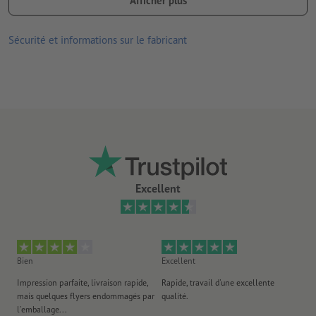
Afficher plus
pliées, aucune finition disponible en option
Sécurité et informations sur le fabricant
Excellent
Bien
Excellent
Ex
Impression parfaite, livraison rapide,
Rapide, travail d'une excellente
Exc
mais quelques flyers endommagés par
qualité.
Ré
l'emballage...
l'