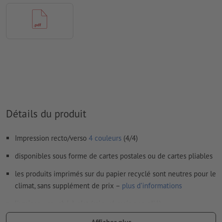
papiers couchés, FOGRA52 (PSO Uncoated v3 FOGRA52) pour
les papiers non couchés
Nous ne vérifions pas les
fautes d'orthographe et de syntaxe
Nous ne vérifions pas les
réglages de surimpression
Les
commentaires
sont supprimés et ne seront ainsi pas
imprimés
Le contenu des
champs de formulaire
sera imprimé
Détails du produit
Comment créer correctement des fichiers d'impression?
Impression recto/verso
4 couleurs
(4/4)
disponibles sous forme de cartes postales ou de cartes pliables
les produits imprimés sur du papier recyclé sont neutres pour le
climat, sans supplément de prix –
plus d’informations
livraison : couché à plat (rainuré mais non plié)
les cartes en papier couché 300 g/m² peuvent être livrées