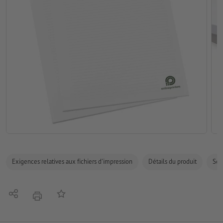
Exigences relatives aux fichiers d'impression
Détails du produit
Sécu
Partager
Ajouter à liste d'article
imprimer