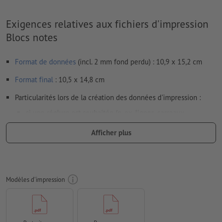
Exigences relatives aux fichiers d'impression
Blocs notes
Format de données
(incl. 2 mm fond perdu) : 10,9 x 15,2 cm
Format
final
: 10,5 x 14,8 cm
Particularités lors de la création des données d'impression :
si une réglure est souhaitée (p. ex. lignes, carreaux,
pointillés), celle-ci doit être enregistrée dans les données
Afficher plus
d’impression
Résolution:
300 dpi
Prévoir 2 mm
de fond perdu
, placer les informations
Modèles d'impression
importantes à une distance de min. 4 mm du format final
Mode couleur :
CMJN, FOGRA52 (PSO Uncoated v3 FOGRA52)
pour les papiers non couchés