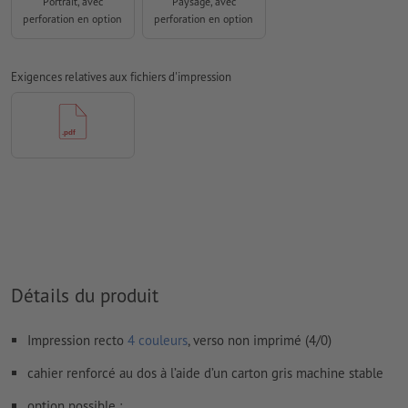
Portrait, avec
Paysage, avec
Nous ne vérifions pas les
fautes d'orthographe et de syntaxe
perforation en option
perforation en option
Nous ne vérifions pas les
réglages de surimpression
Exigences relatives aux fichiers d'impression
Les
commentaires
sont supprimés et ne seront ainsi pas
imprimés
Le contenu des
champs de formulaire
sera imprimé
Comment créer correctement des fichiers d'impression?
Détails du produit
Impression recto
4 couleurs
, verso non imprimé (4/0)
cahier renforcé au dos à l’aide d’un carton gris machine stable
option possible :