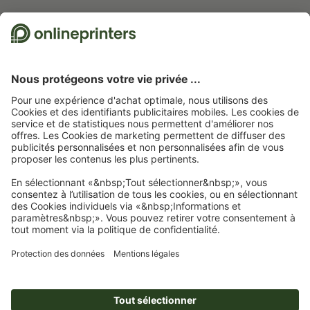
10.06.2026
de Mickaël FROMEYER
30.03.2026
de Christopher
04
Nous utilisons Trustpilot comme prestataire indépendant pour collecter des
évaluations. Vous trouverez
ici
les mesures prises par Trustpilot pour garantir
l'authenticité des évaluations.
Page d'accueil
Affiches
Affiches écologiques & naturelles
Affiches
écologiques & naturels, A2, impression recto seul
Abonnez-vous à notre newsletter et profitez d'une remise de
15 %
À propos de nous