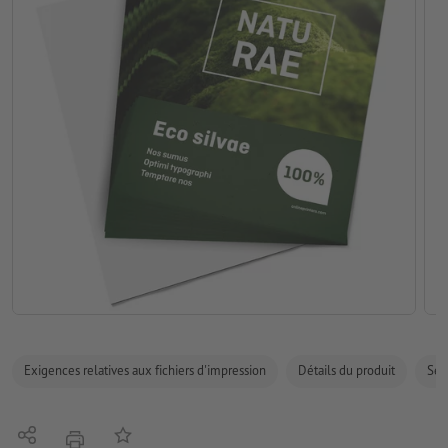
Exigences relatives aux fichiers d'impression
Détails du produit
Sécu
Partager
Ajouter à liste d'article
imprimer