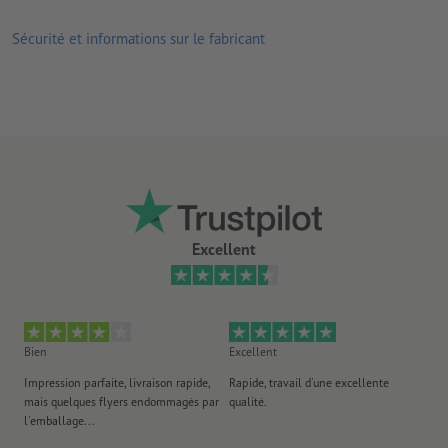
Sécurité et informations sur le fabricant
Excellent
Bien
Excellent
Ex
Impression parfaite, livraison rapide,
Rapide, travail d'une excellente
Exc
mais quelques flyers endommagés par
qualité.
Ré
l'emballage...
l'
an