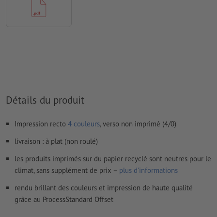
imprimés
Le contenu des
champs de formulaire
sera imprimé
Comment créer correctement des fichiers d'impression?
Détails du produit
Impression recto
4 couleurs
, verso non imprimé (4/0)
livraison : à plat (non roulé)
les produits imprimés sur du papier recyclé sont neutres pour le
climat, sans supplément de prix –
plus d’informations
rendu brillant des couleurs et impression de haute qualité
grâce au ProcessStandard Offset