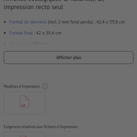
impression recto seul
Format de données
(incl. 2 mm fond perdu) : 42,4 x 59,8 cm
Format
final
: 42 x 59,4 cm
Résolution:
200 dpi
Prévoir 2 mm
de fond perdu
, placer les informations
Afficher plus
importantes à une distance de min. 4 mm du format final
Les polices de caractères
doivent être incorporées ou les textes
doivent être vectorisés
Modèles d'impression
Mode couleur :
CMJN, FOGRA52 (PSO Uncoated v3 FOGRA52)
pour les papiers non couchés
Nous ne vérifions pas les
fautes d'orthographe et de syntaxe
Nous ne vérifions pas les
réglages de surimpression
Exigences relatives aux fichiers d'impression
Les
commentaires
sont supprimés et ne seront ainsi pas