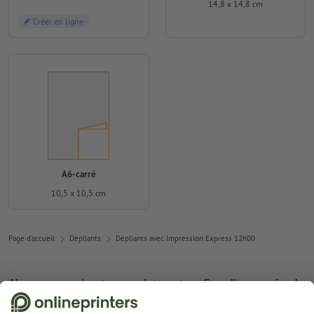
14,8 x 14,8 cm
Créer en ligne
A6-carré
10,5 x 10,5 cm
Page d'accueil
Dépliants
Dépliants avec Impression Express 12h00
Abonnez-vous à notre newsletter et profitez d'une remise de
15 %