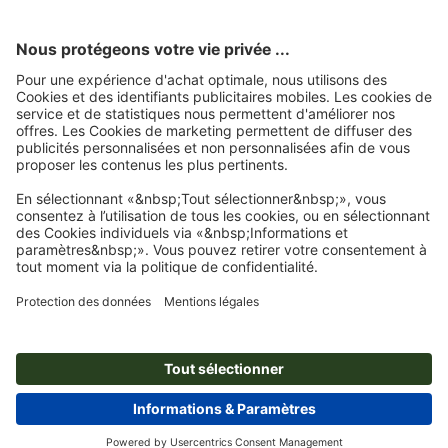
À propos de nous
L'entreprise
Service
Presse
Modes de paiement
Modes de paiement
Emplois & carrière
Expédition
Virement
Luxembourg
FRA
|
DEU
Protection de l'environnement
Réclamation
Contact
Programme Premium
Rétractation du contrat
FAQ
Mentions légales
CGV
Protection des données