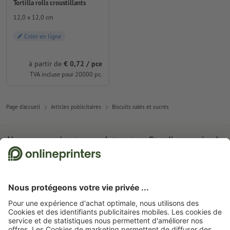
Tortilla rolls croustillants
12,0 x 12,0 cm
Créer en ligne
à partir de
€ 0,72 / pce
TVA incluse pour 20000 pc.
Page d'accueil
Articles publicitaires
Biscuits salés et sucrés
Abonnez-vous à notre newsletter et profitez d'une remise de
15 %
À propos de nous
L'entreprise
Service