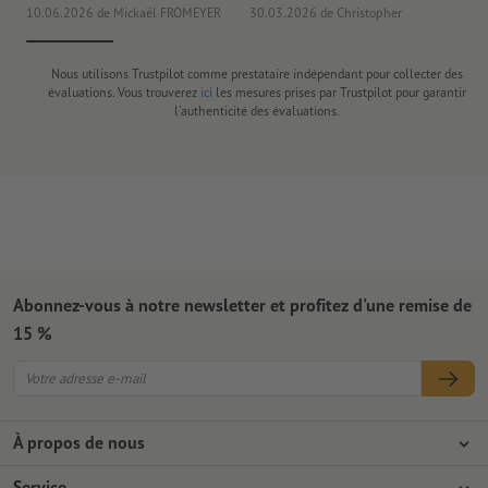
10.06.2026
de Mickaël FROMEYER
30.03.2026
de Christopher
04
Nous utilisons Trustpilot comme prestataire indépendant pour collecter des
évaluations. Vous trouverez
ici
les mesures prises par Trustpilot pour garantir
l'authenticité des évaluations.
Abonnez-vous à notre newsletter et profitez d'une remise de
15 %
À propos de nous
L'entreprise
Service