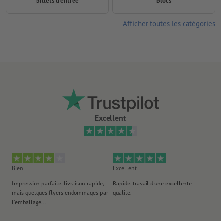
Billets d'entrée
Blocs
Afficher toutes les catégories
Excellent
Bien
Excellent
Ex
Impression parfaite, livraison rapide,
Rapide, travail d'une excellente
Exc
mais quelques flyers endommagés par
qualité.
Ré
l'emballage...
l'
an