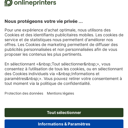
31/08/2026 inclus.
2
Dans un premier temps, nous vous enverrons un e-mail contenant un lien de
confirmation de votre inscription à la newsletter. Ce n’est qu’après avoir cliqué
dessus que vous recevrez votre code de remise et notre newsletter. Vous pouvez bien
entendu vous désinscrire à tout moment. Montant maximal de la remise : 150 € sur
le montant de la commande (HT). Valable une seule fois. Pas de montant minimum
pour la commande. Pas de versement en espèces. Offre non cumulable avec d’autres
promotions ou remises.
Le bon de remise est valable six semaines après réception.
3
Pour économiser sur une sélection de produits, il vous suffit de saisir le code
CALENDARS10-26 dans le champ prévu à cet effet dans le panier d’achat. Pas de
montant minimum pour la commande. Valable plusieurs fois. Pas de versement en
espèces. Non cumulable avec d’autres offres. Cette offre est valable jusqu’au
31/08/2026 inclus.
4
Pour économiser sur une sélection de produits, il vous suffit de saisir le code
STICKYNOTES26-20 dans le champ prévu à cet effet dans le panier d’achat. Pas de
montant minimum pour la commande. Valable plusieurs fois. Pas de versement en
espèces. Non cumulable avec d’autres offres. Cette offre est valable jusqu’au
31/08/2026 inclus.