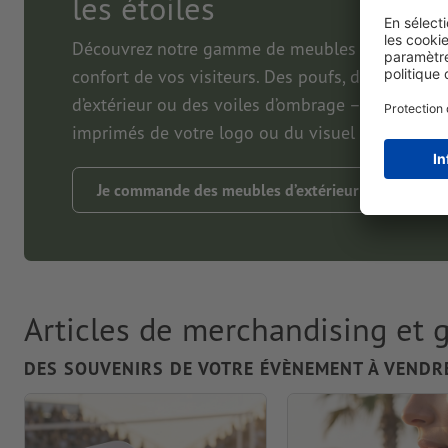
les étoiles
Découvrez notre gamme de meubles d’extérieur 
confort de vos visiteurs. Des poufs, des chaises
d’extérieur ou des voiles d’ombrage – résistants
imprimés de votre logo ou du visuel de votre é
Je commande des meubles d’extérieur
Articles de merchandising et 
DES SOUVENIRS DE VOTRE ÉVÈNEMENT À VENDRE