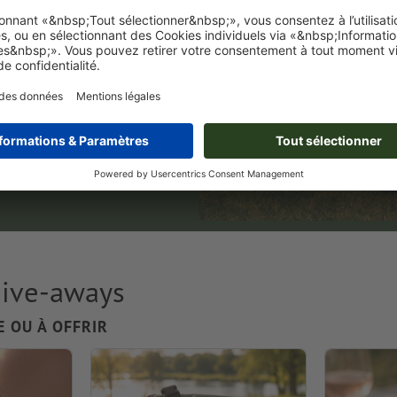
pour le plus grand
 longues, des coussins
 aux intempéries et
vènement.
give-aways
 OU À OFFRIR