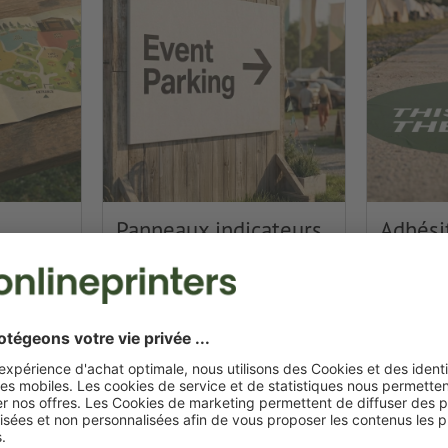
Panneaux indicateurs
Adhésif
ractée sous