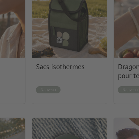
s
Sacs isothermes
Dragon
pour t
Nouveau
Nouveau