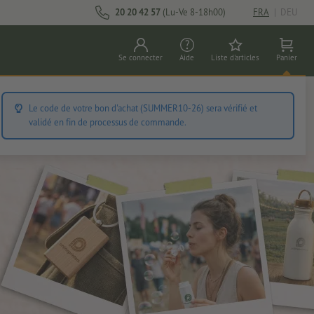
20 20 42 57
(Lu-Ve 8-18h00)
FRA
|
DEU
Se connecter
Aide
Liste d'articles
Panier
eterie
Autocollants
Articles publicitaires