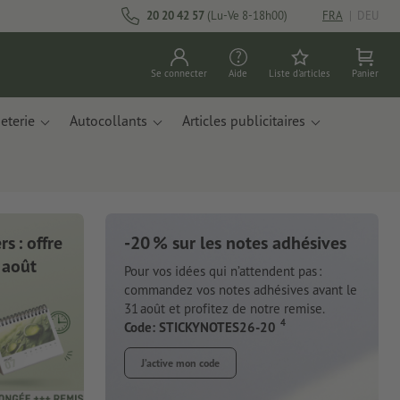
20 20 42 57
(Lu-Ve 8-18h00)
FRA
|
DEU
Se connecter
Aide
Liste d'articles
Panier
eterie
Autocollants
Articles publicitaires
s : offre
-20 % sur les notes adhésives
 août
Pour vos idées qui n’attendent pas :
commandez vos notes adhésives avant le
31 août et profitez de notre remise.
4
Code: STICKYNOTES26-20
J’active mon code