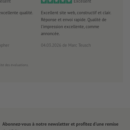
ellent
Excellent
excellente qualité.
Excellent site web, constructif et clair.
Exce
Réponse et envoi rapide. Qualité de
Impr
l'impression excellente, comme
livra
annoncée.
opher
04.03.2026
de Marc Teusch
27.0
cité des évaluations.
Abonnez-vous à notre newsletter et profitez d'une remise