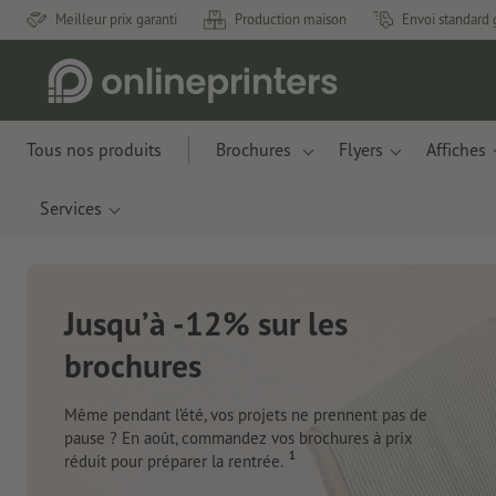
Meilleur prix garanti
Production maison
Envoi standard 
Tous nos produits
Brochures
Flyers
Affiches
Services
Nouveau : Carnets de notes
Des matériaux innovants à base de résidus de
pommes et de déchets plastiques recyclés.
Je commande