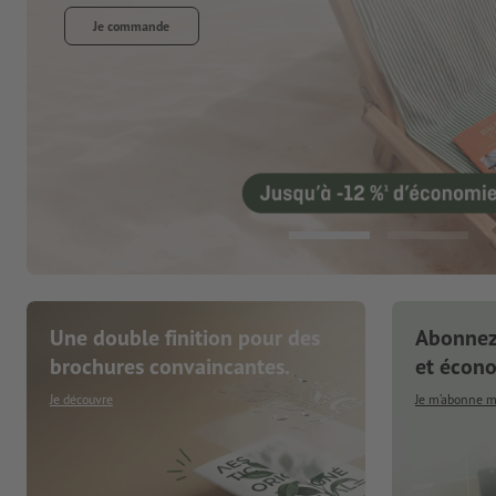
Une double finition pour des
Abonnez-
brochures convaincantes.
et écon
Je découvre
Je m’abonne 