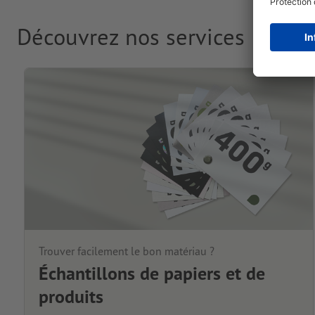
Découvrez nos services
Trouver facilement le bon matériau ?
Échantillons de papiers et de
produits