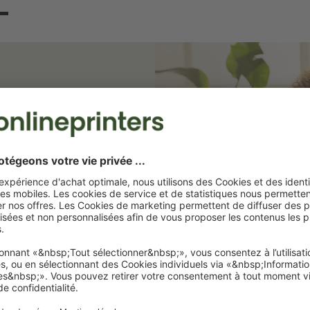
ter et
 vous informons des
intenant et profitez