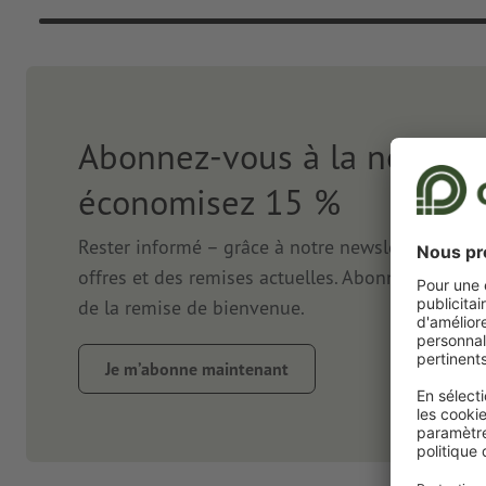
Abonnez-vous à la newslet
économisez 15 %
Rester informé – grâce à notre newsletter. Nous
offres et des remises actuelles. Abonnez-vous ma
de la remise de bienvenue.
Je m’abonne maintenant