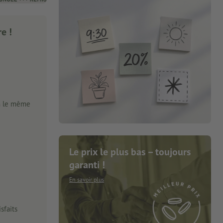
e !
n le même
Le prix le plus bas – toujours
garanti !
En savoir plus
sfaits