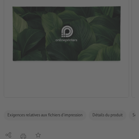
Exigences relatives aux fichiers d'impression
Détails du produit
Sécu
Partager
Ajouter à liste d'article
imprimer