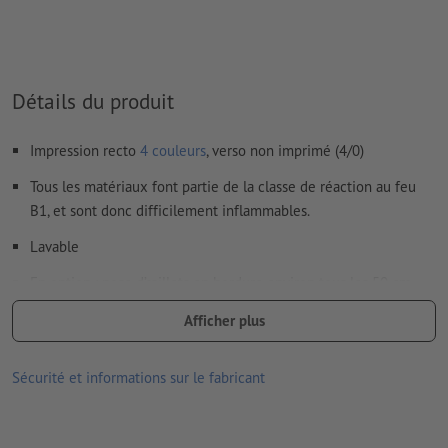
Détails du produit
Impression recto
4 couleurs
, verso non imprimé (4/0)
Tous les matériaux font partie de la classe de réaction au feu
B1, et sont donc difficilement inflammables.
Lavable
En option : pose d’œillets en bordure environ tous les 50 cm
pour fixation facile
Afficher plus
Les œillets sont réalisés en tenant compte du sens de lecture
Sécurité et informations sur le fabricant
articles supplémentaires en option : Sets de fixation
selon la taille de la bâche, vous recevez le nombre optimal
de sets de fix. nécessaires pour une fixation sûre